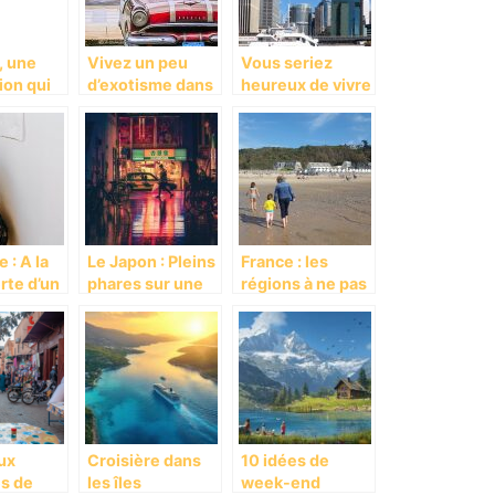
, une
Vivez un peu
Vous seriez
ion qui
d’exotisme dans
heureux de vivre
fasciner!
la ville de Cuba
en Australie!
 : A la
Le Japon : Pleins
France : les
rte d’un
phares sur une
régions à ne pas
thique
destination
manquer
touristique
fascinante
ux
Croisière dans
10 idées de
es de
les îles
week-end