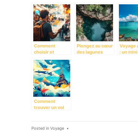
ville sublime ou
manquer lors de
Marrakec
s’entremelent
votre voyage en
explorat
traditions et
Espagne
gastron
modernite
dans les
restaur
d’except
Comment
Plongez au cœur
Voyage a
choisir et
des lagunes
: un min
reserver des
secretes : Le Top
pour exp
excursions lors
5 des sites de
Natal et
de votre voyage
baignade
plages d
? De la Grande
sauvages en
Guerre aux
Italie ou la
specialites
nature regne
locales
Comment
trouver un vol
pas cher entre
Paris et La
Réunion
Posted in
Voyage
•