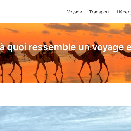
Voyage
Transport
Héber
: à quoi ressemble un voyage 