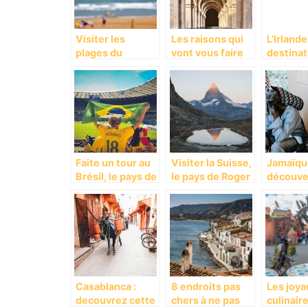
Visiter les
Les raisons qui
L’Irlande
plages du
vont vous faire
destinat
débarquement
aimer le Maroc?
va vous 
Faite un tour au
Visiter la Suisse,
Jamaïque
Brésil, le pays de
le pays de Roger
découve
la Samba.
Federer .
pays my
Casablanca :
8 endroits pas
Les joya
decouvrez cette
chers à ne pas
culinair