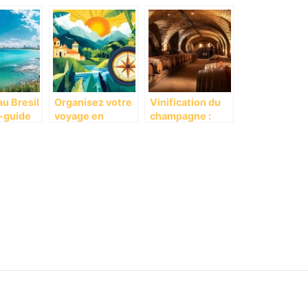
h : une
Ioniennes en
famille insolite
ion
Grèce : guide
en Suisse :
omique
des meilleures
Découverte des
randonnées
spas bio et éco-
ants
côtières
responsables
ion
u Bresil
Organisez votre
Vinification du
i-guide
voyage en
champagne :
lorer
Colombie avec
quelles sont les
 ses
un circuit
plus belles caves
e reve
personnalisé
à visiter à Reims
pour une
dégustation
guidée ?