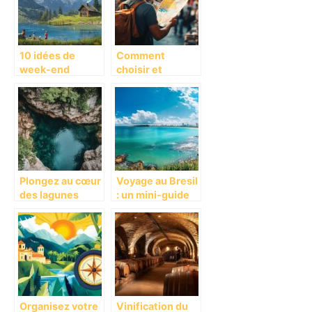
restaurants
côtières
d’exception
10 idées de
Comment
week-end
choisir et
famille insolite
reserver des
en Suisse :
excursions lors
Découverte des
de votre voyage
spas bio et éco-
? De la Grande
responsables
Guerre aux
specialites
locales
Plongez au cœur
Voyage au Bresil
des lagunes
: un mini-guide
secretes : Le Top
pour explorer
5 des sites de
Natal et ses
baignade
plages de reve
sauvages en
Italie ou la
nature regne
Organisez votre
Vinification du