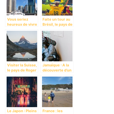
Vous seriez
Faite un tour au
heureux de vivre
Brésil, le pays de
en Australie!
la Samba.
Visiter la Suisse,
Jamaïque : A la
le pays de Roger
découverte d’un
Federer .
pays mythique
Le Japon : Pleins
France : les