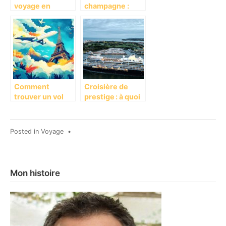
voyage en
champagne :
Colombie avec
quelles sont les
un circuit
plus belles caves
personnalisé
à visiter à Reims
pour une
dégustation
guidée ?
Comment
Croisière de
trouver un vol
prestige : à quoi
pas cher entre
ressemble un
Paris et La
voyage en
Réunion
bateau de luxe ?
Posted in
Voyage
•
Mon histoire