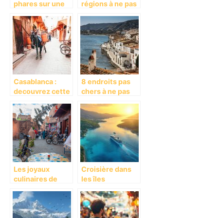
phares sur une
régions à ne pas
destination
manquer
touristique
fascinante
Casablanca :
8 endroits pas
decouvrez cette
chers à ne pas
ville sublime ou
manquer lors de
s’entremelent
votre voyage en
traditions et
Espagne
modernite
Les joyaux
Croisière dans
culinaires de
les îles
Marrakech : une
Ioniennes en
exploration
Grèce : guide
gastronomique
des meilleures
dans les
randonnées